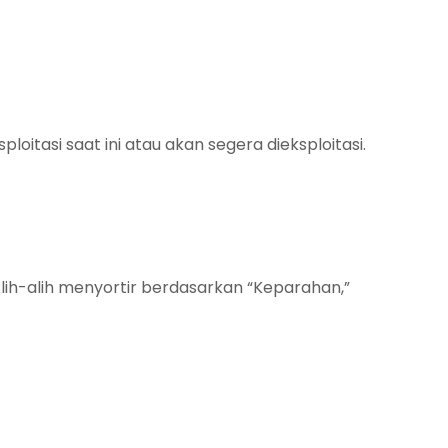
itasi saat ini atau akan segera dieksploitasi.
lih-alih menyortir berdasarkan “Keparahan,”