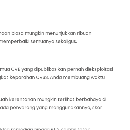
haan biasa mungkin menunjukkan ribuan
k memperbaiki semuanya sekaligus.
mua CVE yang dipublikasikan pernah dieksploitasi
ingkat keparahan CVSS, Anda membuang waktu
uah kerentanan mungkin terlihat berbahaya di
idak ada penyerang yang menggunakannya, skor
klog remediasi hingga 85% sambil tetap