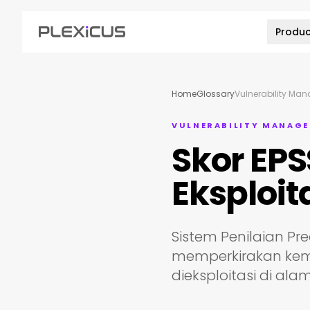
Produc
Home
Glossary
Vulnerability Ma
VULNERABILITY MANAG
Skor EPS
Eksploit
Sistem Penilaian Pre
memperkirakan kem
dieksploitasi di alam 