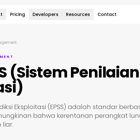
t
Pricing
Developers
Resources
Contact
nagement
EMENT
S (Sistem Penilaian
asi)
diksi Eksploitasi (EPSS) adalah standar berb
ungkinan bahwa kerentanan perangkat luna
liar.