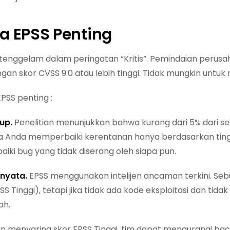
 EPSS Penting
enggelam dalam peringatan “Kritis”. Pemindaian perusa
an skor CVSS 9.0 atau lebih tinggi. Tidak mungkin untu
PSS penting :
up.
Penelitian menunjukkan bahwa kurang dari 5% dari se
ika Anda memperbaiki kerentanan hanya berdasarkan t
ki bug yang tidak diserang oleh siapa pun.
 nyata.
EPSS menggunakan intelijen ancaman terkini. Seb
SS Tinggi), tetapi jika tidak ada kode eksploitasi dan t
ah.
 menyaring skor EPSS Tinggi, tim dapat mengurangi bac