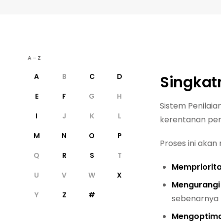
A–Z
A
B
C
D
Singkat
E
F
G
H
Sistem Penilai
I
J
K
L
kerentanan pera
M
N
O
P
Proses ini aka
Q
R
S
T
Mempriorita
U
V
W
X
Mengurangi 
Y
Z
#
sebenarnya 
Mengoptima