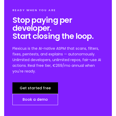
READY WHEN YOU ARE
Stop paying per
developer.
Start closing the loop.
Plexicus is the AI-native ASPM that scans, filters,
fixes, pentests, and explains — autonomously.
Unlimited developers, unlimited repos, fair-use AI
actions. Real free tier, €269/mo annual when
you're ready.
Get started free
Book a demo