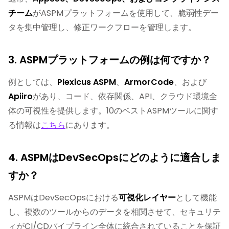
チーム
がASPMプラットフォームを使用して、脆弱性デー
タを集中管理し、修正ワークフローを管理します。
3. ASPMプラットフォームの例は何ですか？
例としては、
Plexicus ASPM
、
ArmorCode
、および
Apiiro
があり、コード、依存関係、API、クラウド環境全
体の可視性を提供します。10のベストASPMツールに関す
る情報は
こちら
にあります。
4. ASPMはDevSecOpsにどのように適合しま
すか？
ASPMはDevSecOpsにおける
可視化レイヤー
として機能
し、複数のツールからのデータを相関させて、セキュリテ
ィがCI/CDパイプライン全体に統合されていることを保証