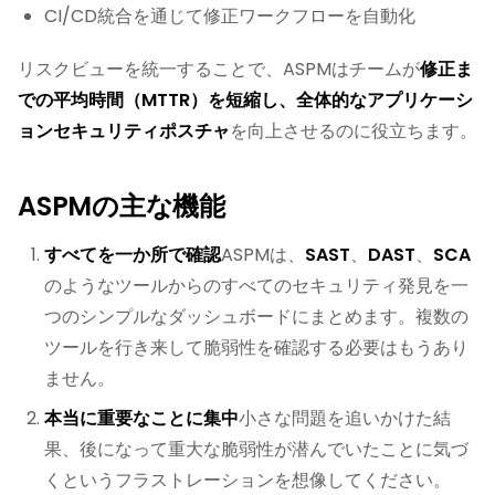
CI/CD統合を通じて修正ワークフローを自動化
リスクビューを統一することで、ASPMはチームが
修正ま
での平均時間（MTTR）
を短縮し、全体的な
アプリケーシ
ョンセキュリティポスチャ
を向上させるのに役立ちます。
ASPMの主な機能
すべてを一か所で確認
ASPMは、
SAST
、
DAST
、
SCA
のようなツールからのすべてのセキュリティ発見を一
つのシンプルなダッシュボードにまとめます。複数の
ツールを行き来して脆弱性を確認する必要はもうあり
ません。
本当に重要なことに集中
小さな問題を追いかけた結
果、後になって重大な脆弱性が潜んでいたことに気づ
くというフラストレーションを想像してください。