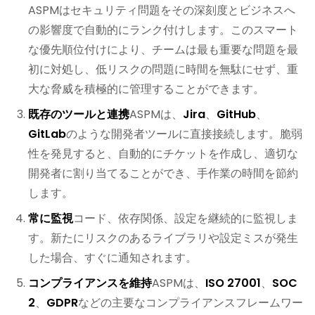
ASPMはセキュリティ問題をその深刻度とビジネスへ
の影響度で自動的にランク付けします。このスマート
な優先順位付けにより、チームは最も重要な問題を最
初に対処し、低リスクの問題に時間を無駄にせず、重
大な脅威を積極的に管理することができます。
既存のツールと連携
ASPMは、
Jira
、
GitHub
、
GitLab
のような開発者ツールに直接接続します。脆弱
性を発見すると、自動的にチケットを作成し、適切な
開発者に割り当てることができ、手作業の時間を節約
します。
常に監視
コード、依存関係、設定を継続的に監視しま
す。新たにリスクのあるライブラリや設定ミスが発生
した場合、すぐに通知されます。
コンプライアンスを維持
ASPMは、
ISO 27001
、
SOC
2
、
GDPR
などの主要なコンプライアンスフレームワー