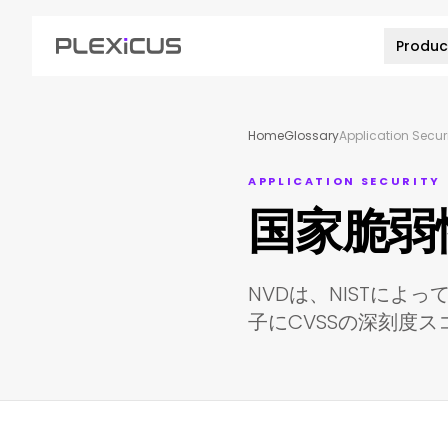
Produc
Home
Glossary
Application Secur
APPLICATION SECURITY
国家脆弱性
NVDは、NISTに
子にCVSSの深刻度