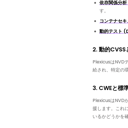
依存関係分析 
す。
コンテナセキ
動的テスト (D
2. 動的CV
Plexicus
給され、特定の
3. CWEと
Plexicus
援します。これ
いるかどうかを