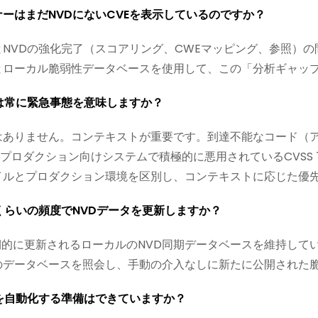
ーはまだNVDにないCVEを表示しているのですか？
とNVDの強化完了（スコアリング、CWEマッピング、参照）の間
とローカル脆弱性データベースを使用して、この「分析ギャッ
は常に緊急事態を意味しますか？
はありません。コンテキストが重要です。到達不能なコード（ア
、プロダクション向けシステムで積極的に悪用されているCVSS 7.
イルとプロダクション環境を区別し、コンテキストに応じた優
どのくらいの頻度でNVDデータを更新しますか？
は、定期的に更新されるローカルのNVD同期データベースを維持
のデータベースを照会し、手動の介入なしに新たに公開された
を自動化する準備はできていますか？