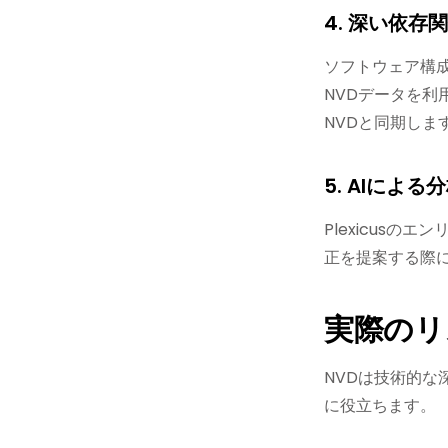
4. 深い依存関
ソフトウェア構成
NVDデータを利
NVDと同期しま
5. AIによる
Plexicus
正を提案する際
実際のリ
NVDは技術的な
に役立ちます。