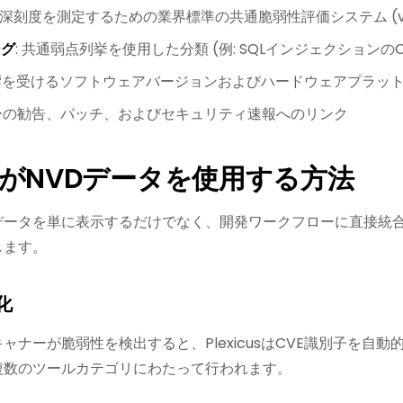
: 深刻度を測定するための業界標準の共通脆弱性評価システム (v3.
ング
: 共通弱点列挙を使用した分類 (例: SQLインジェクションの
影響を受けるソフトウェアバージョンおよびハードウェアプラッ
ダーの勧告、パッチ、およびセキュリティ速報へのリンク
cusがNVDデータを使用する方法
はNVDデータを単に表示するだけでなく、開発ワークフローに直
します。
強化
ャナーが脆弱性を検出すると、PlexicusはCVE識別子を自
複数のツールカテゴリにわたって行われます。