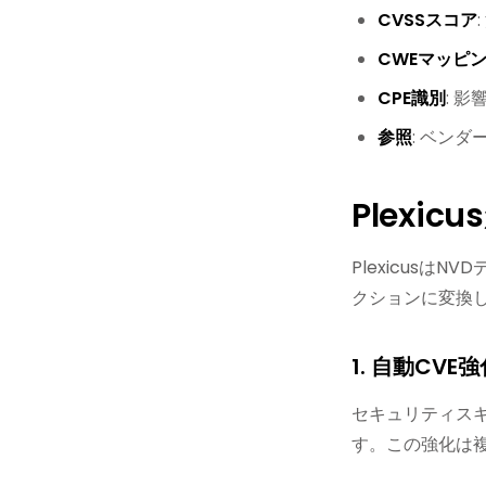
CVSSスコア
CWEマッピ
CPE識別
: 
参照
: ベン
Plexi
Plexicus
クションに変換
1. 自動CVE
セキュリティスキ
す。この強化は