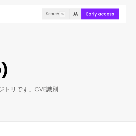
JA
Early access
Search
⌘K
)
ジトリです。CVE識別
。