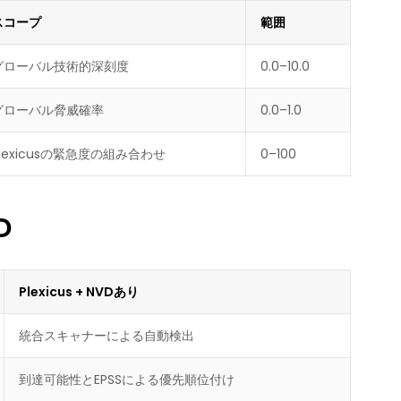
スコープ
範囲
グローバル技術的深刻度
0.0–10.0
グローバル脅威確率
0.0–1.0
Plexicusの緊急度の組み合わせ
0–100
D
Plexicus + NVDあり
統合スキャナーによる自動検出
到達可能性とEPSSによる優先順位付け