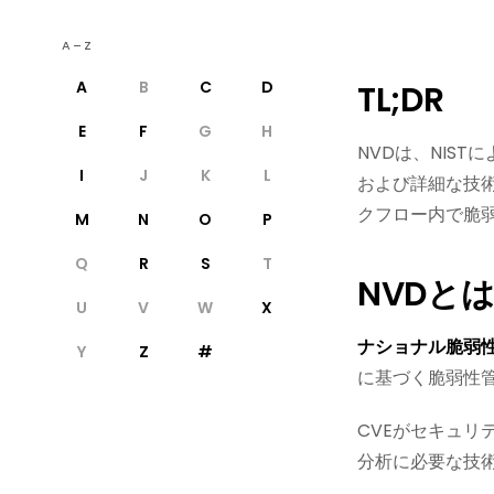
A–Z
A
B
C
D
TL;DR
E
F
G
H
NVDは、NIS
I
J
K
L
および詳細な技術
クフロー内で脆
M
N
O
P
Q
R
S
T
NVDと
U
V
W
X
ナショナル脆弱性
Y
Z
#
に基づく脆弱性
CVEがセキュリ
分析に必要な技