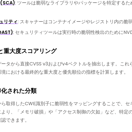
(SCA)
: ツールは脆弱なライブラリやパッケージを特定するた
ュリティ
: スキャナーはコンテナイメージやレジストリ内の脆
AST)
: セキュリティツールは実行時の脆弱性検出のためにNV
SSと重大度スコアリング
はNVDデータから直接CVSS v3およびv4ベクトルを抽出しま
環境における最終的な重大度と優先順位の指標を計算します。
標準化された分類
はNVDから取得したCWE識別子に脆弱性をマッピングすることで
により、「メモリ破損」や「アクセス制御の欠如」など、特定
確認できます。