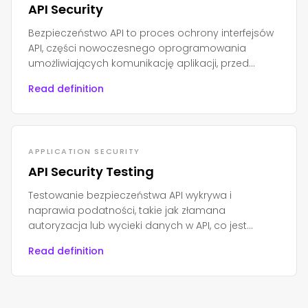
API Security
Bezpieczeństwo API to proces ochrony interfejsów
API, części nowoczesnego oprogramowania
umożliwiających komunikację aplikacji, przed
nieautoryzowanym dostępem, nadużyciami lub
Read definition
atakami.
APPLICATION SECURITY
API Security Testing
Testowanie bezpieczeństwa API wykrywa i
naprawia podatności, takie jak złamana
autoryzacja lub wycieki danych w API, co jest
niezbędne do ochrony nowoczesnych aplikacji i
Read definition
wrażliwych danych.