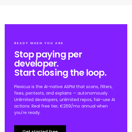
READY WHEN YOU ARE
Stop paying per
developer.
Start closing the loop.
Plexicus is the AI-native ASPM that scans, filters,
fixes, pentests, and explains — autonomously.
Unlimited developers, unlimited repos, fair-use AI
actions. Real free tier, €269/mo annual when
you're ready.
Get started free