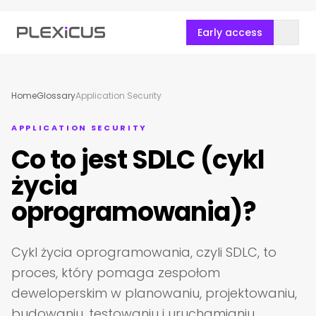
Early access
Home
Glossary
Application Security
APPLICATION SECURITY
Co to jest SDLC (cykl
życia
oprogramowania)?
Cykl życia oprogramowania, czyli SDLC, to
proces, który pomaga zespołom
deweloperskim w planowaniu, projektowaniu,
budowaniu, testowaniu i uruchamianiu