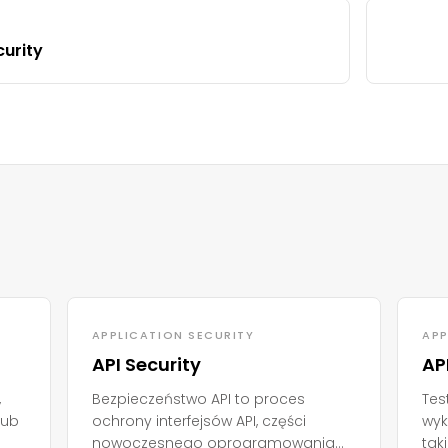
curity
APPLICATION SECURITY
APP
API Security
AP
,
Bezpieczeństwo API to proces
Tes
lub
ochrony interfejsów API, części
wyk
nowoczesnego oprogramowania
tak