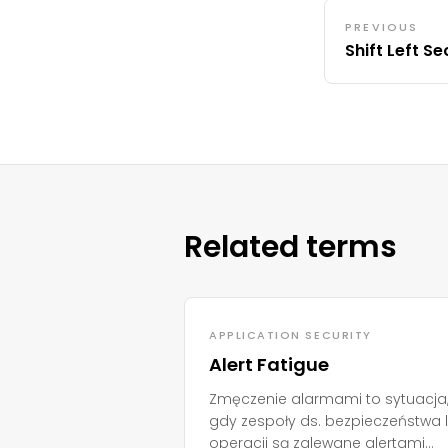
PREVIOUS
Shift Left Se
Related terms
APPLICATION SECURITY
Alert Fatigue
Zmęczenie alarmami to sytuacja
gdy zespoły ds. bezpieczeństwa 
operacji są zalewane alertami