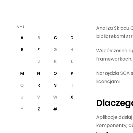
A–Z
Analiza Składu 
bibliotekami st
A
B
C
D
E
F
G
H
Współczesne ap
frameworkach. L
I
J
K
L
Narzędzia SCA s
M
N
O
P
licencjami.
Q
R
S
T
U
V
W
X
Dlaczeg
Y
Z
#
Aplikacje dzisi
komponenty, aby