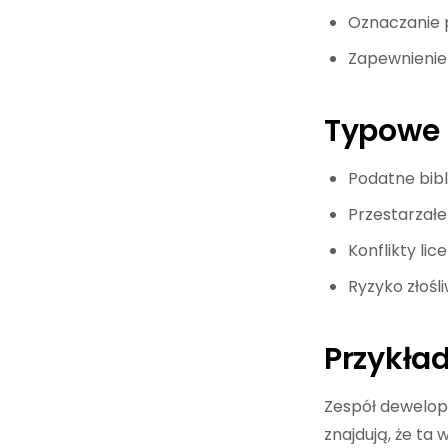
Oznaczanie p
Zapewnienie 
Typowe 
Podatne bibl
Przestarzałe
Konflikty lic
Ryzyko złośl
Przykła
Zespół dewelope
znajdują, że ta