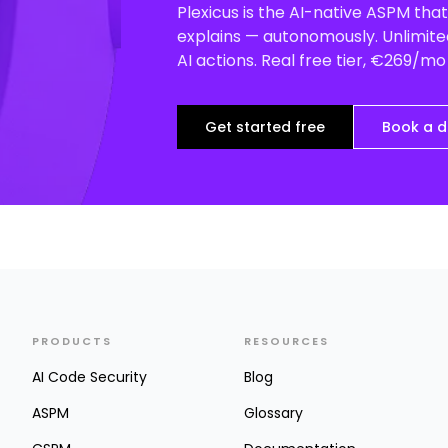
Plexicus is the AI-native ASPM that 
explains — autonomously. Unlimited
AI actions. Real free tier, €269/m
Get started free
Book a 
PRODUCTS
RESOURCES
AI Code Security
Blog
ASPM
Glossary