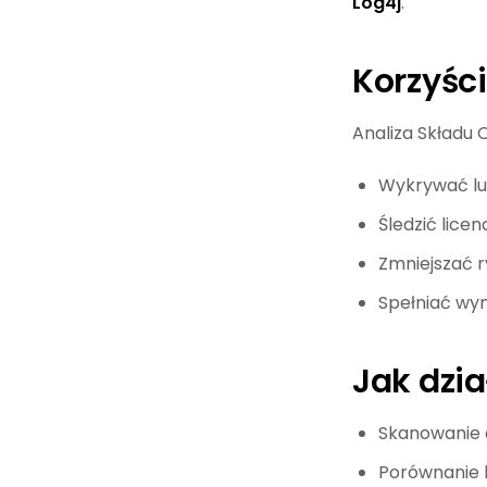
Log4j
.
Korzyści
Analiza Składu
Wykrywać lu
Śledzić lice
Zmniejszać 
Spełniać wym
Jak dzi
Skanowanie d
Porównanie 