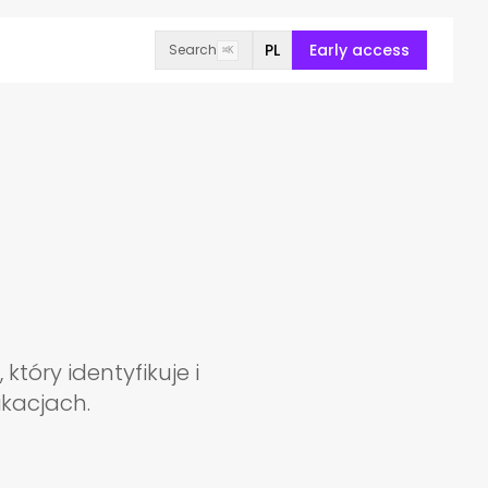
PL
Early access
Search
⌘K
tóry identyfikuje i
kacjach.