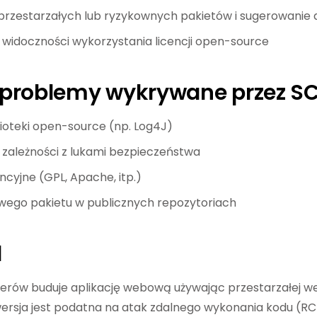
rzestarzałych lub ryzykownych pakietów i sugerowanie 
widoczności wykorzystania licencji open-source
problemy wykrywane przez S
ioteki open-source (np. Log4J)
 zależności z lukami bezpieczeństwa
encyjne (GPL, Apache, itp.)
iwego pakietu w publicznych repozytoriach
d
rów buduje aplikację webową używając przestarzałej wersj
 wersja jest podatna na atak zdalnego wykonania kodu (RCE