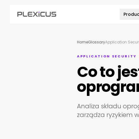
Produc
Home
Glossary
Application Secur
APPLICATION SECURITY
Co to je
oprogra
Analiza składu opro
zarządza ryzykiem w