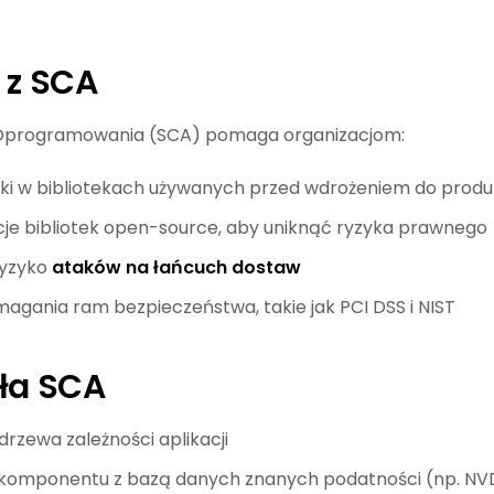
 z SCA
 Oprogramowania (SCA) pomaga organizacjom:
ki w bibliotekach używanych przed wdrożeniem do produk
ncje bibliotek open-source, aby uniknąć ryzyka prawnego
ryzyko
ataków na łańcuch dostaw
agania ram bezpieczeństwa, takie jak PCI DSS i NIST
ała SCA
rzewa zależności aplikacji
komponentu z bazą danych znanych podatności (np. NV