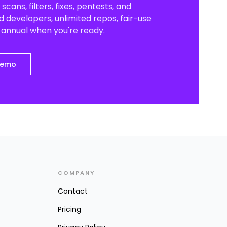
scans, filters, fixes, pentests, and
 developers, unlimited repos, fair-use
o annual when you're ready.
demo
COMPANY
Contact
Pricing