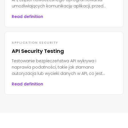
umożliwiających komunikację aplikacji, przed
nieautoryzowanym dostępem, nadużyciami lub
Read definition
atakami.
APPLICATION SECURITY
API Security Testing
Testowanie bezpieczeństwa API wykrywa i
naprawia podatności, takie jak złamana
autoryzacja lub wycieki danych w API, co jest
niezbędne do ochrony nowoczesnych aplikacji i
Read definition
wrażliwych danych.