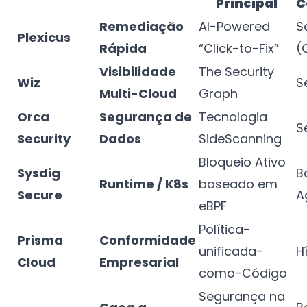
Principal
C
Remediação
AI-Powered
S
Plexicus
Rápida
“Click-to-Fix”
(
Visibilidade
The Security
Wiz
S
Multi-Cloud
Graph
Orca
Segurança de
Tecnologia
S
Security
Dados
SideScanning
Bloqueio Ativo
Sysdig
B
Runtime / K8s
baseado em
Secure
A
eBPF
Política-
Prisma
Conformidade
unificada-
H
Cloud
Empresarial
como-Código
Segurança na