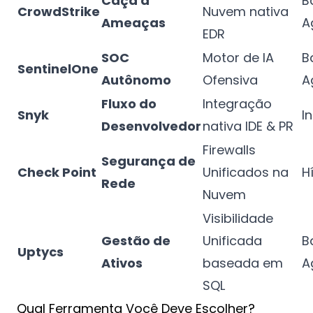
Caça a
B
CrowdStrike
Nuvem nativa
Ameaças
A
EDR
SOC
Motor de IA
B
SentinelOne
Autônomo
Ofensiva
A
Fluxo do
Integração
Snyk
I
Desenvolvedor
nativa IDE & PR
Firewalls
Segurança de
Check Point
Unificados na
H
Rede
Nuvem
Visibilidade
Gestão de
Unificada
B
Uptycs
Ativos
baseada em
A
SQL
Qual Ferramenta Você Deve Escolher?