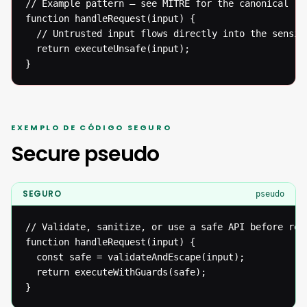
// Example pattern — see MITRE for the canonical ref
function handleRequest(input) {

  // Untrusted input flows directly into the sensiti
  return executeUnsafe(input);

}
EXEMPLO DE CÓDIGO SEGURO
Secure pseudo
SEGURO
pseudo
// Validate, sanitize, or use a safe API before reac
function handleRequest(input) {

  const safe = validateAndEscape(input);

  return executeWithGuards(safe);

}