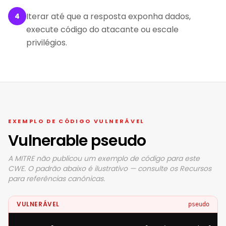
Iterar até que a resposta exponha dados,
4
execute código do atacante ou escale
privilégios.
EXEMPLO DE CÓDIGO VULNERÁVEL
Vulnerable pseudo
A MITRE não publicou um exemplo de código para este
CWE. O padrão abaixo é ilustrativo — consulte os Recursos
para referências canónicas.
VULNERÁVEL
pseudo