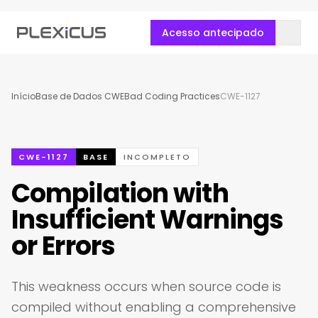
Acesso antecipado
Início
Base de Dados CWE
Bad Coding Practices
CWE-1127
CWE-1127
BASE
INCOMPLETO
Compilation with
Insufficient Warnings
or Errors
This weakness occurs when source code is
compiled without enabling a comprehensive