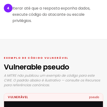
Iterar até que a resposta exponha dados,
4
execute código do atacante ou escale
privilégios.
EXEMPLO DE CÓDIGO VULNERÁVEL
Vulnerable pseudo
A MITRE não publicou um exemplo de código para este
CWE. O padrão abaixo é ilustrativo — consulte os Recursos
para referências canónicas.
VULNERÁVEL
pseudo