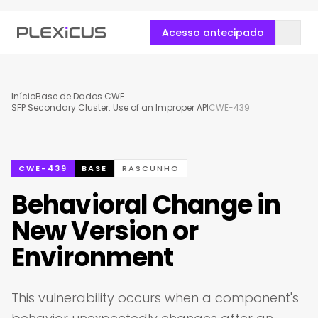
Acesso antecipado
Início
Base de Dados CWE
SFP Secondary Cluster: Use of an Improper API
CWE-439
CWE-439
BASE
RASCUNHO
Behavioral Change in
New Version or
Environment
This vulnerability occurs when a component's