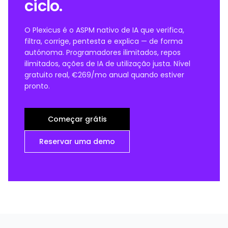
ciclo.
O Plexicus é o ASPM nativo de IA que verifica,
filtra, corrige, pentesta e explica — de forma
autónoma. Programadores ilimitados, repos
ilimitados, ações de IA de utilização justa. Nível
gratuito real, €269/mo anual quando estiver
pronto.
Começar grátis
Reservar uma demo