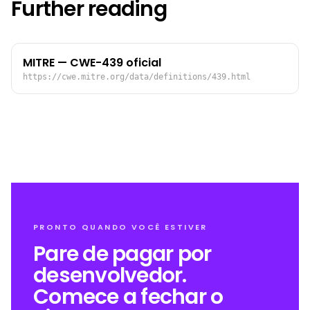
Further reading
MITRE — CWE-439 oficial
https://cwe.mitre.org/data/definitions/439.html
PRONTO QUANDO VOCÊ ESTIVER
Pare de pagar por
desenvolvedor.
Comece a fechar o