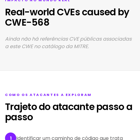
IMPACTO NO MUNDO REAL
Real-world CVEs caused by
CWE-568
Ainda não há referências CVE públicas associadas
a este CWE no catálogo da MITRE.
COMO OS ATACANTES A EXPLORAM
Trajeto do atacante passo a
passo
Identificar um caminho de código que trata
1