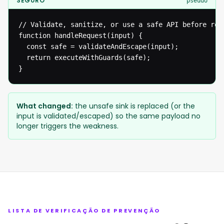
SEGURO
pseudo
// Validate, sanitize, or use a safe API before reac
function handleRequest(input) {

  const safe = validateAndEscape(input);

  return executeWithGuards(safe);

}
What changed:
the unsafe sink is replaced (or the
input is validated/escaped) so the same payload no
longer triggers the weakness.
LISTA DE VERIFICAÇÃO DE PREVENÇÃO