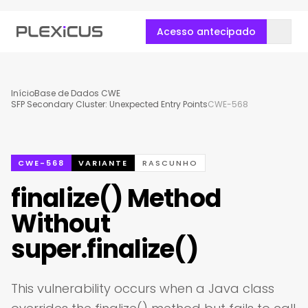
Acesso antecipado
Início
Base de Dados CWE
SFP Secondary Cluster: Unexpected Entry Points
CWE-568
CWE-568
VARIANTE
RASCUNHO
finalize() Method
Without
super.finalize()
This vulnerability occurs when a Java class