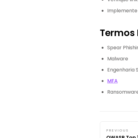
Implemente 
Termos 
Spear Phishi
Malware
Engenharia S
MFA
Ransomwar
PREVIOUS
OWASP Top 