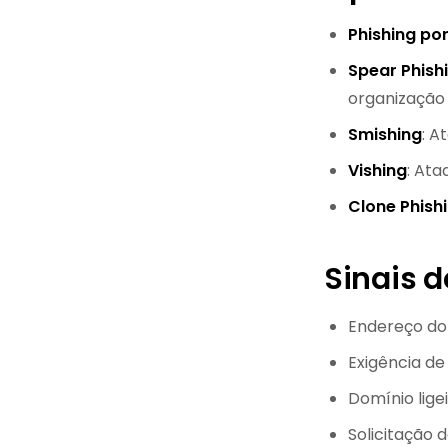
Phishing por
Spear Phish
organização
Smishing
: A
Vishing
: Ata
Clone Phish
Sinais 
Endereço do
Exigência de
Domínio lige
Solicitação 