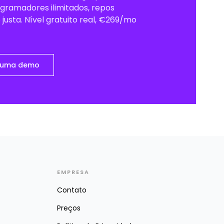
gramadores ilimitados, repos
o justa. Nível gratuito real, €269/mo
r uma demo
EMPRESA
Contato
Preços