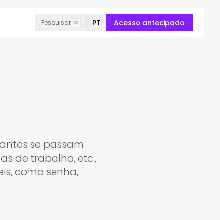
PT
Acesso antecipado
Pesquisar
⌘K
acantes se passam
s de trabalho, etc.,
eis, como senha,