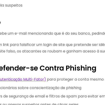
nks suspeitos
o
be um e-mail mencionando que é do seu banco, pedindo à
m link para falsificar um login de site que pretende ser id
site falso, os atacantes as roubam e ganham acesso à su
fender-se Contra Phishing
utenticação Multi-Fator)
para proteger a conta mesmo s
ncionários sobre conscientização de phishing
 de segurança de email e filtros de spam para evitar em
ks ou anexos suspeitos antes de clicar neles