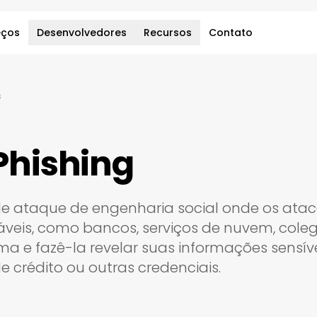
eços
Desenvolvedores
Recursos
Contato
s
Phishing
 de ataque de engenharia social onde os at
áveis, como bancos, serviços de nuvem, colega
ma e fazê-la revelar suas informações sensív
 crédito ou outras credenciais.