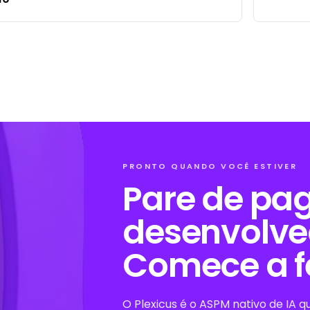
PRONTO QUANDO VOCÊ ESTIVER
Pare de pag
desenvolve
Comece a fe
O Plexicus é o ASPM nativo de IA que