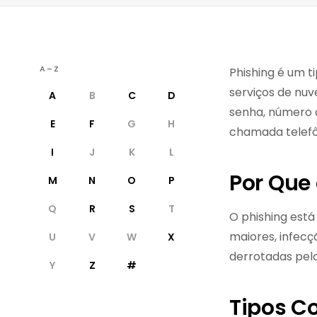
A–Z
Phishing é um t
serviços de nuv
A
B
C
D
senha, número d
E
F
G
H
chamada telefôn
I
J
K
L
Por Que
M
N
O
P
Q
R
S
T
O phishing est
maiores, infec
U
V
W
X
derrotadas pelo
Y
Z
#
Tipos C