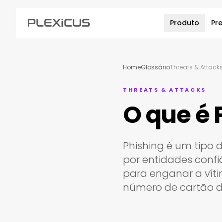
Produto
Pr
Home
Glossário
Threats & Attack
THREATS & ATTACKS
O que é 
Phishing é um tipo
por entidades confi
para enganar a víti
número de cartão de