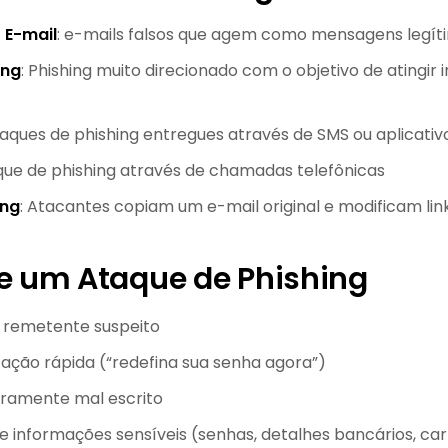
 E-mail
: e-mails falsos que agem como mensagens legít
ing
: Phishing muito direcionado com o objetivo de atingir i
taques de phishing entregues através de SMS ou aplicat
que de phishing através de chamadas telefônicas
ing
: Atacantes copiam um e-mail original e modificam li
de um Ataque de Phishing
 remetente suspeito
 ação rápida (“redefina sua senha agora”)
iramente mal escrito
de informações sensíveis (senhas, detalhes bancários, cart