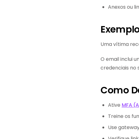
Anexos ou li
Exempl
Uma vítima rece
O email inclui u
credenciais no 
Como De
Ative
MFA (A
Treine os fu
Use gateways
Verifique lin