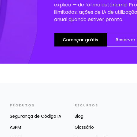
explica — de forma autónoma. Pro
ilimitados, ações de IA de utilizaçã
anual quando estiver pronto.
Começar grátis
Reserva
PRODUTOS
RECURSOS
Segurança de Código IA
Blog
ASPM
Glossário