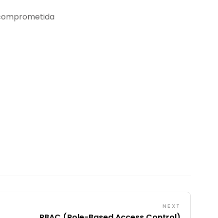
a comprometida
NEXT
RBAC (Role-Based Access Control)