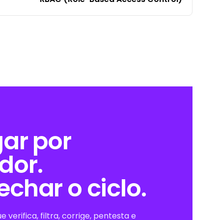
ar por
dor.
char o ciclo.
 verifica, filtra, corrige, pentesta e