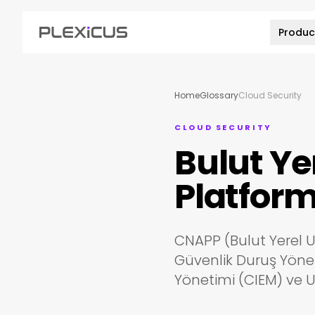
Produc
Home
Glossary
Cloud Security
CLOUD SECURITY
Bulut Y
Platfor
CNAPP (Bulut Yerel U
Güvenlik Duruş Yönet
Yönetimi (CIEM) ve U