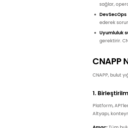
sağlar, opera
DevSecOps hı
ederek sorun
Uyumluluk sü
gerektirir. C
CNAPP Na
CNAPP, bulut yığ
1. Birleştir
Platform, API’le
Altyapı, konteyn
Amaç:
Tüm bulut