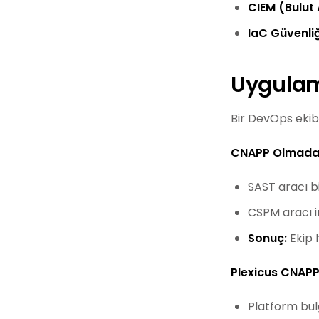
CIEM (Bulut 
IaC Güvenliğ
Uygula
Bir DevOps ekib
CNAPP Olmada
SAST aracı b
CSPM aracı i
Sonuç:
Ekip h
Plexicus CNAPP 
Platform bulg