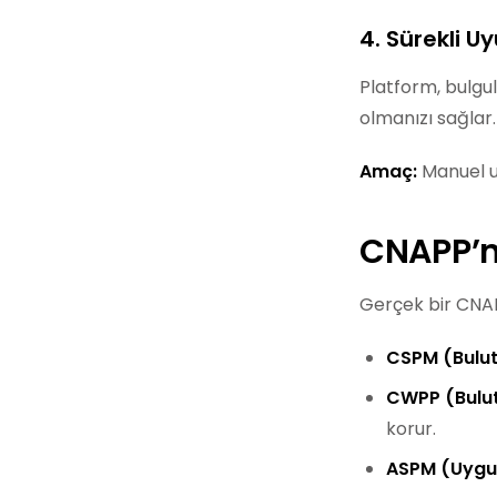
4. Sürekli U
Platform, bulgu
olmanızı sağlar.
Amaç:
Manuel u
CNAPP’ni
Gerçek bir CNAPP
CSPM (Bulut
CWPP (Bulut
korur.
ASPM (Uygul