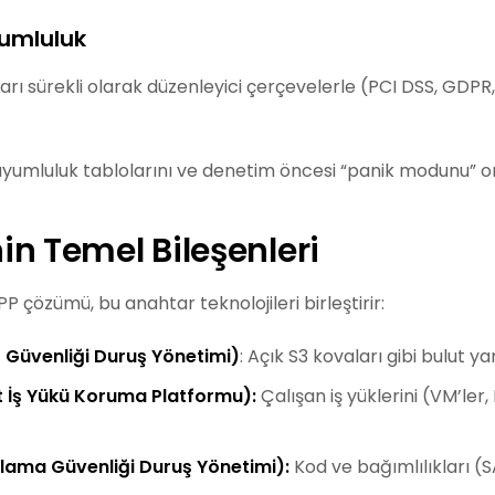
yumluluk
ları sürekli olarak düzenleyici çerçevelerle (PCI DSS, GDP
yumluluk tablolarını ve denetim öncesi “panik modunu” o
n Temel Bileşenleri
 çözümü, bu anahtar teknolojileri birleştirir:
 Güvenliği Duruş Yönetimi)
: Açık S3 kovaları gibi bulut y
 İş Yükü Koruma Platformu):
Çalışan iş yüklerini (VM’le
ama Güvenliği Duruş Yönetimi):
Kod ve bağımlılıkları (S