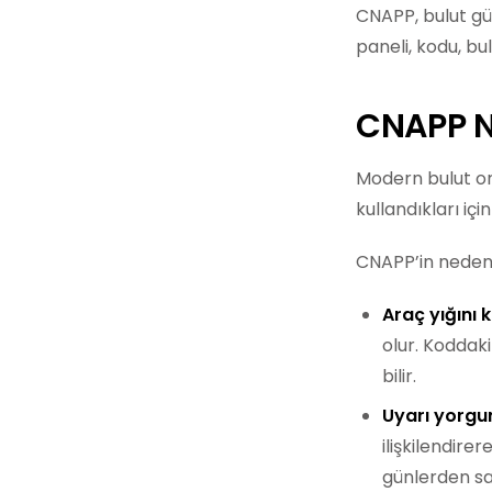
CNAPP, bulut güv
paneli, kodu, bu
CNAPP N
Modern bulut ort
kullandıkları içi
CNAPP’in neden 
Araç yığını 
olur. Koddaki
bilir.
Uyarı yorgun
ilişkilendire
günlerden saa