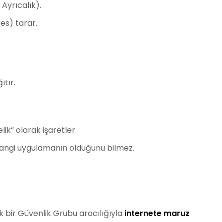
 Ayrıcalık).
s) tarar.
tır.
ik” olarak işaretler.
hangi uygulamanın olduğunu bilmez.
çık bir Güvenlik Grubu aracılığıyla
internete maruz