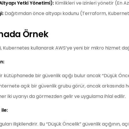
Altyapı Yetki Yönetimi):
Kimlikleri ve izinleri yönetir (En Az
i:
Dağıtımdan önce altyapı kodunu (Terraform, Kubernete
mada Örnek
i, Kubernetes kullanarak AWS’ye yeni bir mikro hizmet dağı
n:
ir kütüphanede bir güvenlik açığı bulur ancak “Düşük Öncel
nternete açık bir güvenlik grubu görür, ancak arkasında 
er iki uyarıyı da görmezden gelir ve uygulama ihlal edilir.
ile:
uları ilişkilendirir. Bu “Düşük Öncelik” güvenlik açığının, a