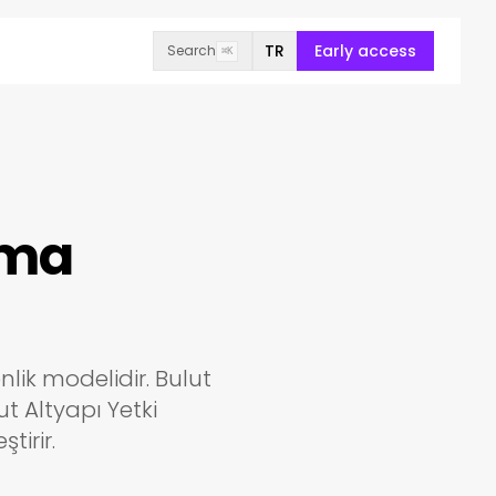
TR
Early access
Search
⌘K
uma
lik modelidir. Bulut
t Altyapı Yetki
tirir.