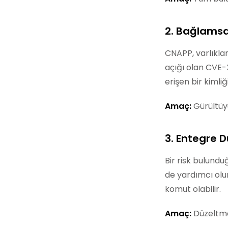
2. Bağlamsa
CNAPP, varlıklar 
açığı olan CVE-X
erişen bir kimli
Amaç:
Gürültüyü
3. Entegre 
Bir risk bulund
de yardımcı olur
komut olabilir.
Amaç:
Düzeltme