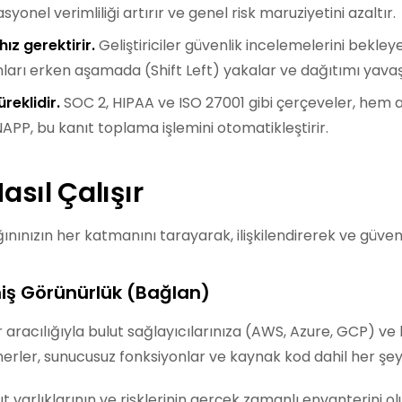
syonel verimliliği artırır ve genel risk maruziyetini azaltır.
z gerektirir.
Geliştiriciler güvenlik incelemelerini bekl
ları erken aşamada (Shift Left) yakalar ve dağıtımı yava
reklidir.
SOC 2, HIPAA ve ISO 27001 gibi çerçeveler, hem al
NAPP, bu kanıt toplama işlemini otomatikleştirir.
sıl Çalışır
ınınızın her katmanını tarayarak, ilişkilendirerek ve güvenc
ilmiş Görünürlük (Bağlan)
r aracılığıyla bulut sağlayıcılarınıza (AWS, Azure, GCP) ve
erler, sunucusuz fonksiyonlar ve kaynak kod dahil her şey
 varlıklarının ve risklerinin gerçek zamanlı envanterini o