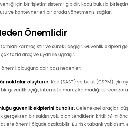
enliği için bir ‘işletim sistemi’ gibidir, kodu bulutla birle
lutu ve konteynerleri bir arada yönetmenizi sağlar.
eden Önemlidir
amları karmaşıktır ve sürekli değişir. Güvenlik ekipleri gen
n çok fazla araç ve uyarı ile uğraşır.
önemli olduğuna dair bazı nedenler:
kör noktalar oluşturur.
Kod (SAST) ve bulut (CSPM) için a
 bir güvenlik açığı, internete maruz kalmadığı sürece zarars
luğu güvenlik ekiplerini bunaltır.
Geleneksel araçlar, düşü
rek gerçekten bir saldırı yolu olan tehditlerin kritik %1’ini ö
tlere önemli ölçüde azaltabilir. Bu risk tabanlı yaklaşım,