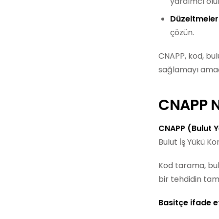
yardımcı olur
Düzeltmeleri
çözün.
CNAPP, kod, bul
sağlamayı amaç
CNAPP N
CNAPP (Bulut 
Bulut İş Yükü K
Kod tarama, bul
bir tehdidin tam
Basitçe ifade 