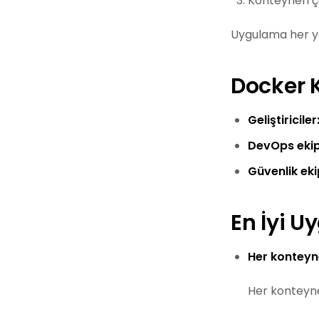
Konteyneri ça
Uygulama her ye
Docker K
Geliştiriciler
DevOps ekipl
Güvenlik ekip
En İyi U
Her konteyn
Her konteyne