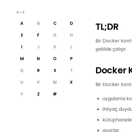
A–Z
A
B
C
D
TL;DR
E
F
G
H
Bir Docker kont
I
J
K
L
şekilde çalışır.
M
N
O
P
Docker 
Q
R
S
T
U
V
W
X
Bir Docker konte
Y
Z
#
uygulama k
ihtiyaç duyd
kütüphanele
ayarlar