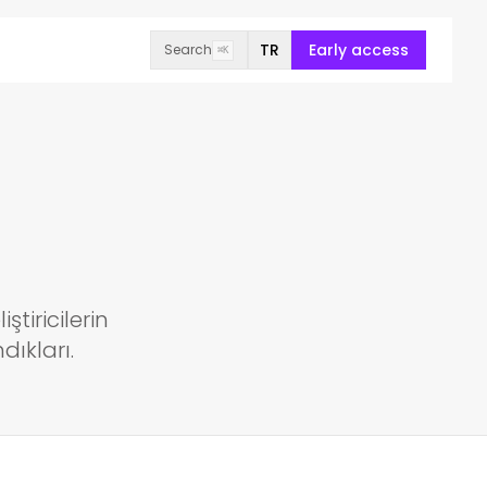
TR
Early access
Search
⌘K
ştiricilerin
dıkları.