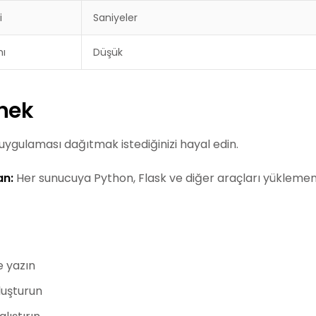
i
Saniyeler
mı
Düşük
rnek
uygulaması dağıtmak istediğinizi hayal edin.
n:
Her sunucuya Python, Flask ve diğer araçları yüklemeni
e yazın
luşturun