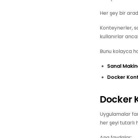
Her şey bir arad
Konteynerler, sa
kullanırlar anca
Bunu kolayca ha
Sanal Makin
Docker Kont
Docker 
Uygulamalar fark
her şeyi tutarlı
Ana faydalar: