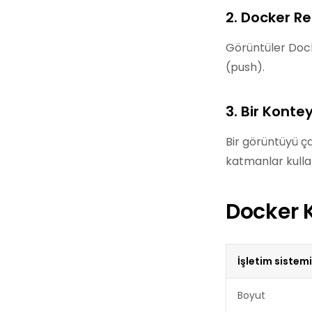
2. Docker Re
Görüntüler Docke
(push).
3. Bir Konte
Bir görüntüyü ça
katmanlar kullan
Docker 
İşletim sistemi
Boyut