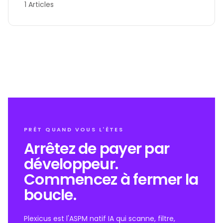
1 Articles
PRÊT QUAND VOUS L'ÊTES
Arrêtez de payer par
développeur.
Commencez à fermer la
boucle.
Plexicus est l'ASPM natif IA qui scanne, filtre,