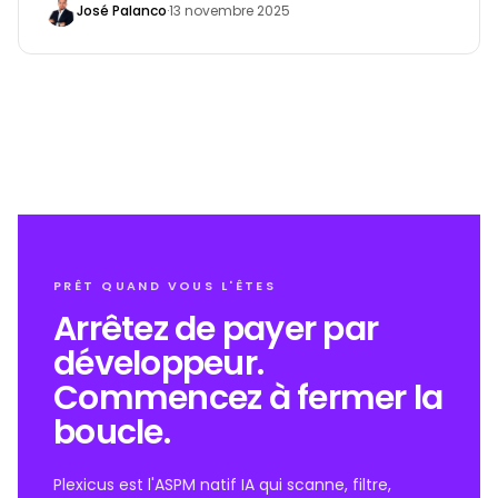
José Palanco
·
13 novembre 2025
travail
PRÊT QUAND VOUS L'ÊTES
Arrêtez de payer par
développeur.
Commencez à fermer la
boucle.
Plexicus est l'ASPM natif IA qui scanne, filtre,