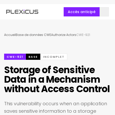
Accès anticipé
Accueil
Base de données CWE
Authorize Actors
CWE-921
CWE-921
BASE
INCOMPLET
Storage of Sensitive
Data in a Mechanism
without Access Control
This vulnerability occurs when an application
saves sensitive information to a storage