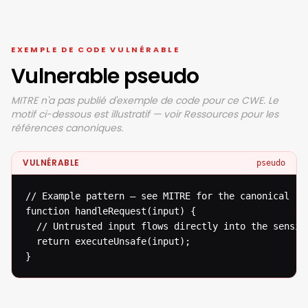
EXEMPLE DE CODE VULNÉRABLE
Vulnerable pseudo
MITRE n'a pas publié d'exemple de code pour ce CWE. Le
motif ci-dessous est illustratif — voir Ressources pour les
références canoniques.
VULNÉRABLE
pseudo
// Example pattern — see MITRE for the canonical ref
function handleRequest(input) {

  // Untrusted input flows directly into the sensiti
  return executeUnsafe(input);

}