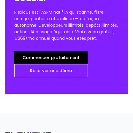
Plexicus est l'ASPM natif IA qui scanne, filtre,
corrige, penteste et explique — de façon
autonome. Développeurs illimités, dépôts illimités,
actions IA à usage équitable. Vrai niveau gratuit,
€269/mo annuel quand vous êtes prêt.
Commencer gratuitement
Réserver une démo