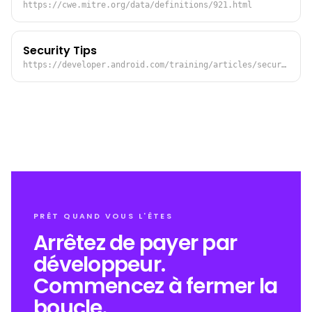
https://cwe.mitre.org/data/definitions/921.html
Security Tips
https://developer.android.com/training/articles/security-tips.html#StoringData
PRÊT QUAND VOUS L'ÊTES
Arrêtez de payer par
développeur.
Commencez à fermer la
boucle.