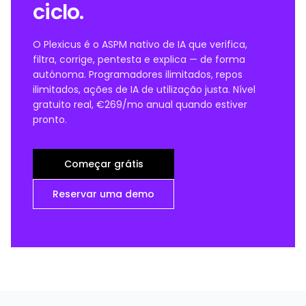
ciclo.
O Plexicus é o ASPM nativo de IA que verifica,
filtra, corrige, pentesta e explica — de forma
autónoma. Programadores ilimitados, repos
ilimitados, ações de IA de utilização justa. Nível
gratuito real, €269/mo anual quando estiver
pronto.
Começar grátis
Reservar uma demo