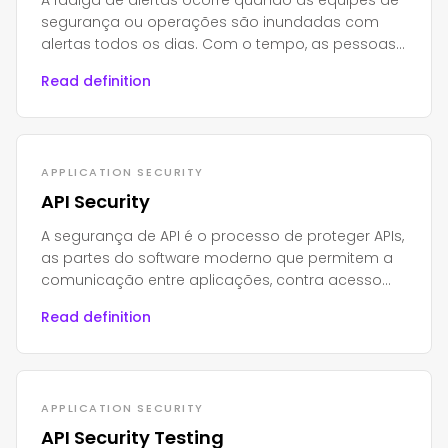
A fadiga de alertas ocorre quando as equipes de
segurança ou operações são inundadas com
alertas todos os dias. Com o tempo, as pessoas
ficam cansadas, estressadas e começam a
Read definition
ignorá-los.
APPLICATION SECURITY
API Security
A segurança de API é o processo de proteger APIs,
as partes do software moderno que permitem a
comunicação entre aplicações, contra acesso
não autorizado, abuso ou ataques.
Read definition
APPLICATION SECURITY
API Security Testing