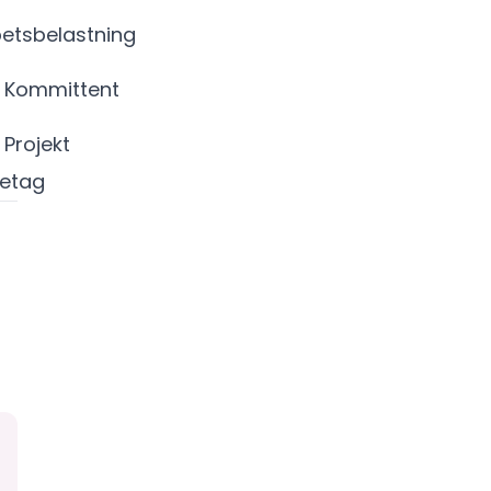
etsbelastning
r Kommittent
 Projekt
retag