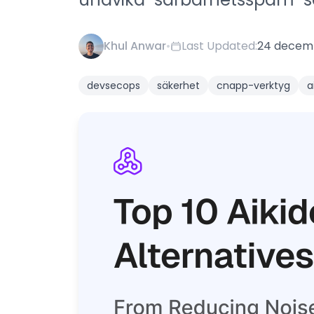
Khul Anwar
•
Last Updated:
24 decem
devsecops
säkerhet
cnapp-verktyg
a