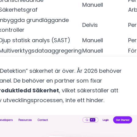
Manuell
Säkerhetsgraf
Arb
Inbyggda grundläggande
Delvis
Pe
kontroller
Djup statisk analys (SAST)
Manuell
Per
Multiverktygsdataaggregering
Manuell
Fö
t Detektion” säkerhet är över. År 2026 behöver
anel. De behöver en partner som fixar
roduktledd Säkerhet
, vilket säkerställer att
v utvecklingsprocessen, inte ett hinder.