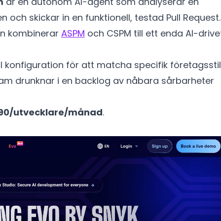
m
är en autonom AI-agent som analyserar en
 och skickar in en funktionell, testad Pull Request.
en kombinerar
ASPM
och CSPM till ett enda AI-drive
l konfiguration för att matcha specifik företagsstil
am drunknar i en backlog av nåbara sårbarheter
90/utvecklare/månad
.