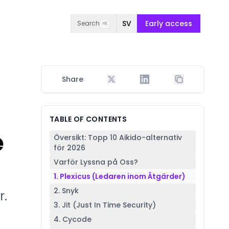
SV
Early access
Search
⌘K
Share
TABLE OF CONTENTS
e
Översikt: Topp 10 Aikido-alternativ
för 2026
Varför Lyssna på Oss?
1. Plexicus (Ledaren inom Åtgärder)
2. Snyk
r.
3. Jit (Just In Time Security)
4. Cycode