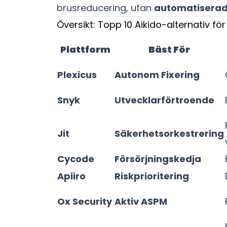
brusreducering, utan
automatiserad
Översikt: Topp 10 Aikido-alternativ fö
Plattform
Bäst För
Plexicus
Autonom Fixering
Snyk
Utvecklarförtroende
Jit
Säkerhetsorkestrering
Cycode
Försörjningskedja
Apiiro
Riskprioritering
Ox Security
Aktiv ASPM