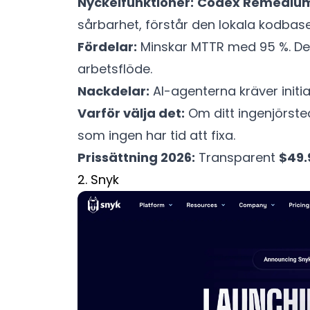
Nyckelfunktioner:
Codex Remediu
sårbarhet, förstår den lokala kodbasen
Fördelar:
Minskar MTTR med 95 %. D
arbetsflöde.
Nackdelar:
AI-agenterna kräver initia
Varför välja det:
Om ditt ingenjörste
som ingen har tid att fixa.
Prissättning 2026:
Transparent
$49.
2. Snyk