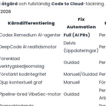
 åtgärd
och fullständig
Code to Cloud
-täckning.
r 2026
Fix
Kärndifferentiering
Automation
Codex Remedium AI-agenter
Full (AI PRs)
Per
Delvis
DeepCode AI realtidsmotor
Per
(Uppdateringar)
Förenklad
Guidad
Per
verktygskedjeomslag
Förstärkt kodintegritet
Manuell/Guidad
Per
Djup kontextuell graf
Manuell
Fö
Per
Pipeline-bred VibeSec-motor
Guidad
Arb
Branschledande
Per