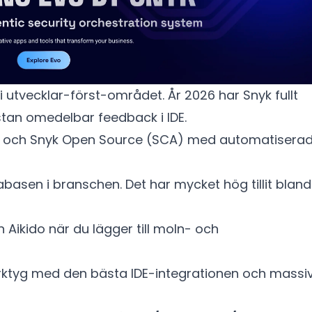
i utvecklar-först-området. År 2026 har Snyk fullt
stan omedelbar feedback i IDE.
 och Snyk Open Source (SCA) med automatisera
asen i branschen. Det har mycket hög tillit bland
n Aikido när du lägger till moln- och
erktyg med den bästa IDE-integrationen och massi