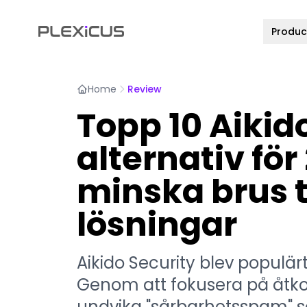
Produc
Home
Review
Topp 10 Aikid
alternativ för
minska brus t
lösningar
Aikido Security blev populä
Genom att fokusera på åtkom
undvika "sårbarhetsspam" s