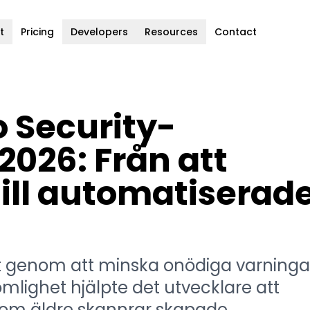
t
Pricing
Developers
Resources
Contact
o Security-
 2026: Från att
ill automatiserad
rt genom att minska onödiga varninga
lighet hjälpte det utvecklare att
om äldre skannrar skapade.