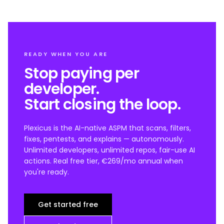
READY WHEN YOU ARE
Stop paying per
developer.
Start closing the loop.
Plexicus is the AI-native ASPM that scans, filters,
fixes, pentests, and explains — autonomously.
Unlimited developers, unlimited repos, fair-use AI
actions. Real free tier, €269/mo annual when
you're ready.
Get started free