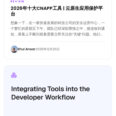
REVIEW
2026年十大CNAPP工具 | 云原生应用保护平
台
想象一下，在一家快速发展的科技公司的安全运营中心，一
个繁忙的星期五下午。团队已经深陷警报之中，接连收到通
知，屏幕上不断闪烁着需要立即关注的“关键”问题。他们在
各种提供商中拥有超过1,000个云账户，每个账户都在为警
报的浪潮贡献力量。然而，许多这些警报甚至与暴露在互联
Khul Anwar
·
2025年12月20日
网的资源无关，这让团队因规模和明显的紧迫性而感到沮丧
和不知所措。云安全是复杂的。