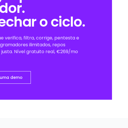
dor.
char o ciclo.
 verifica, filtra, corrige, pentesta e
gramadores ilimitados, repos
o justa. Nível gratuito real, €269/mo
r uma demo