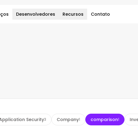
eços
Desenvolvedores
Recursos
Contato
Application Security
Company
comparison
Inv
3
1
1