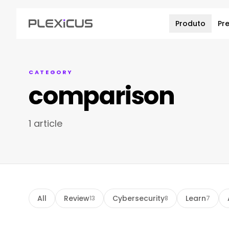
Produto
Pr
CATEGORY
comparison
1 article
All
Review
Cybersecurity
Learn
13
8
7