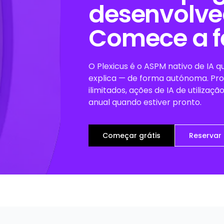
desenvolve
Comece a fe
O Plexicus é o ASPM nativo de IA que
explica — de forma autónoma. Pro
ilimitados, ações de IA de utilizaçã
anual quando estiver pronto.
Começar grátis
Reserva