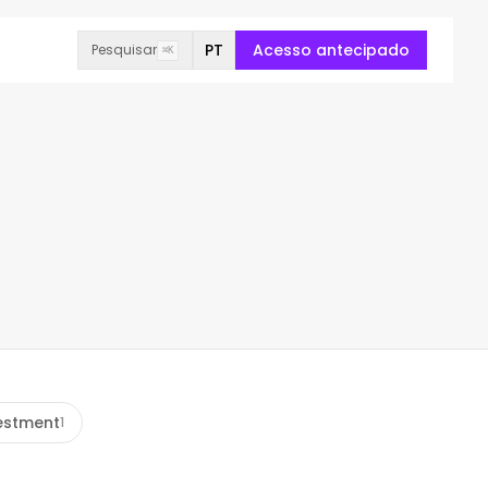
PT
Acesso antecipado
Pesquisar
⌘K
estment
1