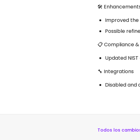
🛠 Enhancement
Improved the 
Possible refin
📋 Compliance &
Updated NIST g
🔧 Integrations
Disabled and 
Todos los cambio