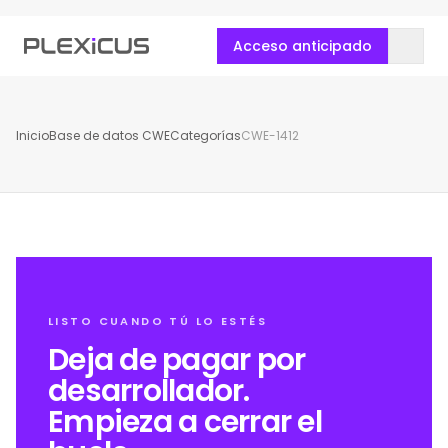
Acceso anticipado
Inicio
Base de datos CWE
Categorías
CWE-1412
LISTO CUANDO TÚ LO ESTÉS
Deja de pagar por
desarrollador.
Empieza a cerrar el