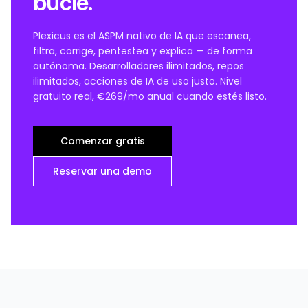
bucle.
Plexicus es el ASPM nativo de IA que escanea,
filtra, corrige, pentestea y explica — de forma
autónoma. Desarrolladores ilimitados, repos
ilimitados, acciones de IA de uso justo. Nivel
gratuito real, €269/mo anual cuando estés listo.
Comenzar gratis
Reservar una demo