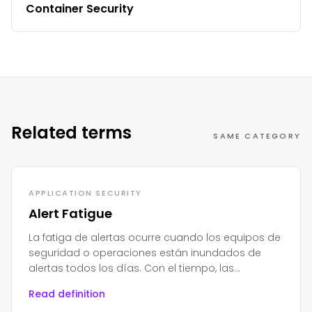
Container Security
Related terms
SAME CATEGORY
APPLICATION SECURITY
Alert Fatigue
La fatiga de alertas ocurre cuando los equipos de
seguridad o operaciones están inundados de
alertas todos los días. Con el tiempo, las
personas se cansan, se estresan y comienzan a
Read definition
ignorarlas.