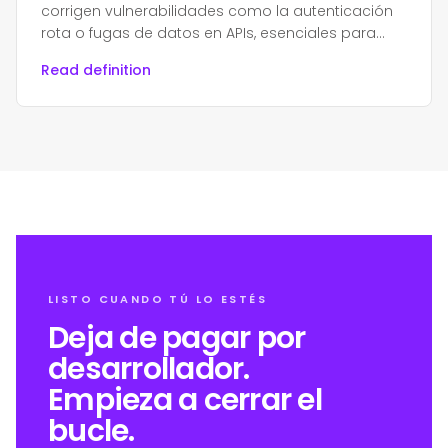
corrigen vulnerabilidades como la autenticación
rota o fugas de datos en APIs, esenciales para
proteger aplicaciones modernas y datos
Read definition
sensibles.
LISTO CUANDO TÚ LO ESTÉS
Deja de pagar por
desarrollador.
Empieza a cerrar el
bucle.