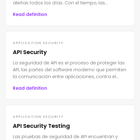
alertas todos los días. Con el tiempo, las
personas se cansan, se estresan y comienzan a
Read definition
ignorarlas.
APPLICATION SECURITY
API Security
La seguridad de API es el proceso de proteger las
API, las partes del software moderno que permiten
la comunicación entre aplicaciones, contra el
acceso no autorizado, el abuso o los ataques.
Read definition
APPLICATION SECURITY
API Security Testing
Las pruebas de seguridad de API encuentran y