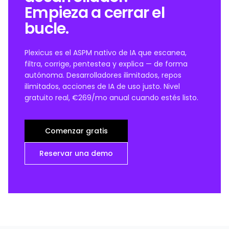
Empieza a cerrar el
bucle.
Plexicus es el ASPM nativo de IA que escanea,
filtra, corrige, pentestea y explica — de forma
autónoma. Desarrolladores ilimitados, repos
ilimitados, acciones de IA de uso justo. Nivel
gratuito real, €269/mo anual cuando estés listo.
Comenzar gratis
Reservar una demo