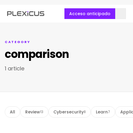
Acceso anticipado
CATEGORY
comparison
1 article
All
Review
Cybersecurity
Learn
Appli
13
8
7