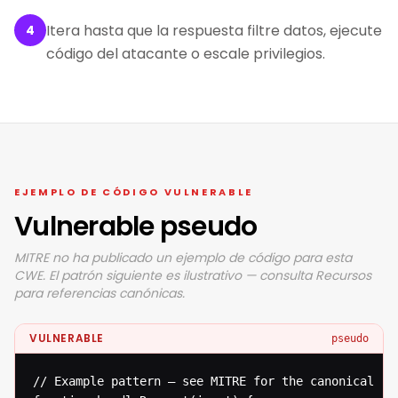
Itera hasta que la respuesta filtre datos, ejecute
4
código del atacante o escale privilegios.
EJEMPLO DE CÓDIGO VULNERABLE
Vulnerable pseudo
MITRE no ha publicado un ejemplo de código para esta
CWE. El patrón siguiente es ilustrativo — consulta Recursos
para referencias canónicas.
VULNERABLE
pseudo
// Example pattern — see MITRE for the canonical ref