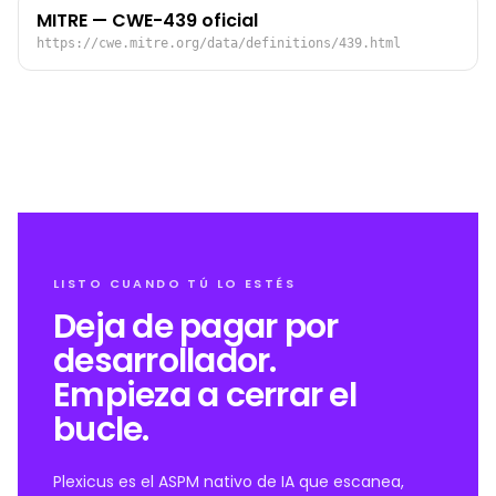
MITRE — CWE-439 oficial
https://cwe.mitre.org/data/definitions/439.html
LISTO CUANDO TÚ LO ESTÉS
Deja de pagar por
desarrollador.
Empieza a cerrar el
bucle.
Plexicus es el ASPM nativo de IA que escanea,