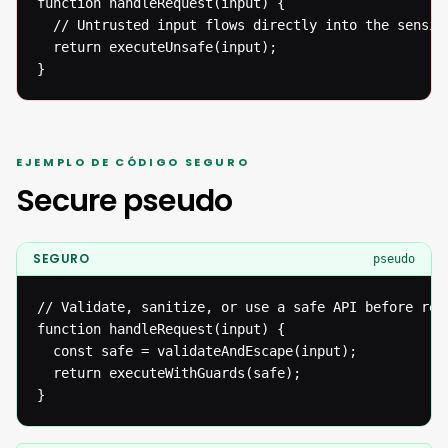
function handleRequest(input) {

  // Untrusted input flows directly into the sensiti
  return executeUnsafe(input);

}
EJEMPLO DE CÓDIGO SEGURO
Secure pseudo
SEGURO
pseudo
// Validate, sanitize, or use a safe API before reac
function handleRequest(input) {

  const safe = validateAndEscape(input);

  return executeWithGuards(safe);

}