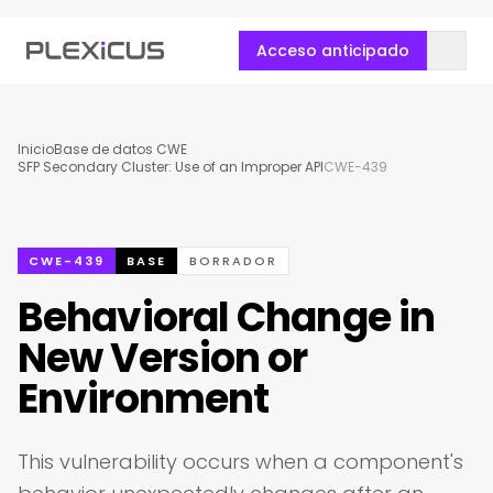
Acceso anticipado
Inicio
Base de datos CWE
SFP Secondary Cluster: Use of an Improper API
CWE-439
CWE-439
BASE
BORRADOR
Behavioral Change in
New Version or
Environment
This vulnerability occurs when a component's