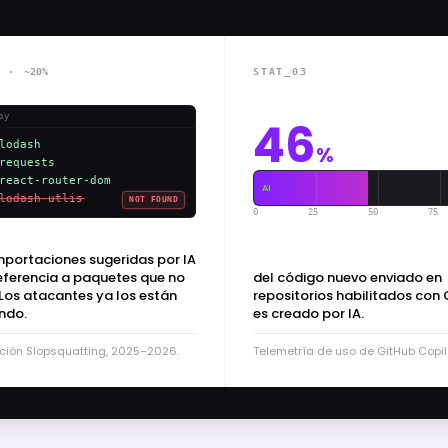
2 ·
~20%
STAT_03
py
46
lodash
%
requests
react-router-dom
AI
lodash-utlis
NOT FOUND
0
25
50
75
mportaciones sugeridas por IA
eferencia a paquetes que no
del código nuevo enviado en
 Los atacantes ya los están
repositorios habilitados con 
ndo.
es creado por IA.
ción Slopsquatting, 2025–2026.
Telemetría de uso de GitHub Copil