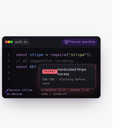
auth.ts
Plexicus guarding
1
const
stripe
=
require
(
"stripe"
);
2
// AI suggestion incoming...
3
const
KEY
=
process
.
env
.
STRIPE_KEY
;
fixed
4
5
plexicus inline ·
extension v3.4 ·
cursor / vs
on-device
code / windsurf