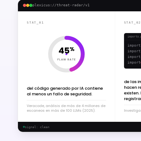
plexicus://threat-radar/v1
STAT_01
STAT_0
imports.
import
45
%
import
import
FLAW RATE
import
de las i
hacen r
del código generado por IA contiene
existen.
al menos un fallo de seguridad.
registra
Veracode, análisis de más de 4 millones de
escaneos en más de 100 LLMs (2025).
Investiga
signal: clean