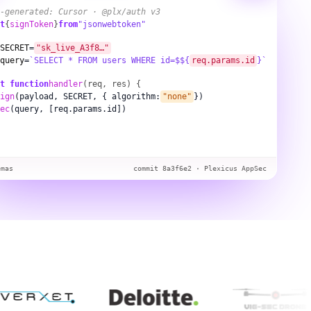
-generated: Cursor · @plx/auth v3
t
{
signToken
}
from
"jsonwebtoken"
SECRET
=
"sk_live_A3f8…"
query
=
`SELECT * FROM users WHERE id=$${
req.params.id
}`
t function
handler
(req, res) {
ign
(payload, SECRET, { algorithm:
"none"
})
ec
(query, [req.params.id])
emas
commit 8a3f6e2 · Plexicus AppSec