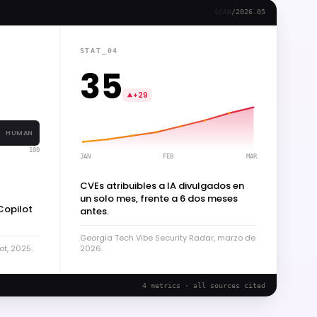
SCAN
/
2026.05
STAT_04
35
+29
HUMAN
100
JAN
FEB
MAR
CVEs atribuibles a IA divulgados en
un solo mes, frente a 6 dos meses
Copilot
antes.
Georgia Tech Vibe Security Radar, marzo de
ot, 2025.
2026.
4 metrics · all sources cited