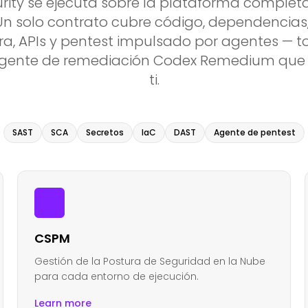
urity se ejecuta sobre la plataforma complet
 Un solo contrato cubre código, dependencias,
ura, APIs y pentest impulsado por agentes — t
agente de remediación Codex Remedium que a
ti.
SAST
SCA
Secretos
IaC
DAST
Agente de pentest
CSPM
Gestión de la Postura de Seguridad en la Nube
para cada entorno de ejecución.
Learn more