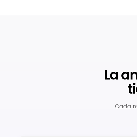
La a
t
Cada nú