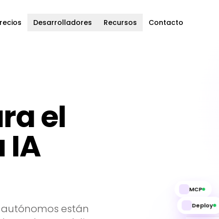
recios
Desarrolladores
Recursos
Contacto
ra el
 IA
MCP
es autónomos están
Deploy
aut