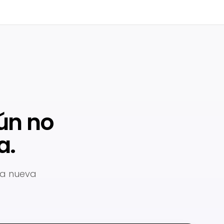
ún no
a.
na nueva