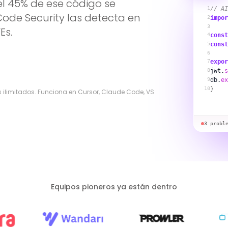
el 45% de ese código se
1
// AI
 Code Security las detecta en
2
impor
3
Es.
4
const
5
const
6
7
expor
8
jwt.
s
9
db.
ex
10
}
res ilimitados. Funciona en Cursor, Claude Code, VS
3 probl
Equipos pioneros ya están dentro