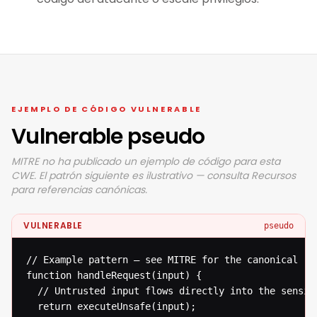
EJEMPLO DE CÓDIGO VULNERABLE
Vulnerable pseudo
MITRE no ha publicado un ejemplo de código para esta
CWE. El patrón siguiente es ilustrativo — consulta Recursos
para referencias canónicas.
VULNERABLE
pseudo
// Example pattern — see MITRE for the canonical ref
function handleRequest(input) {

  // Untrusted input flows directly into the sensiti
  return executeUnsafe(input);
