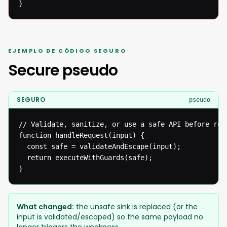
}
EJEMPLO DE CÓDIGO SEGURO
Secure pseudo
SEGURO
pseudo
// Validate, sanitize, or use a safe API before reac
function handleRequest(input) {

  const safe = validateAndEscape(input);

  return executeWithGuards(safe);

}
What changed:
the unsafe sink is replaced (or the
input is validated/escaped) so the same payload no