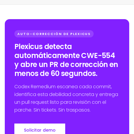
AUTO-CORRECCIÓN DE PLEXICUS
Plexicus detecta
automáticamente CWE-554
y abre un PR de corrección en
menos de 60 segundos.
Codex Remedium escanea cada commit,
identifica esta debilidad concreta y entrega
un pull request listo para revisión con el
parche. Sin tickets. Sin traspasos.
Solicitar demo