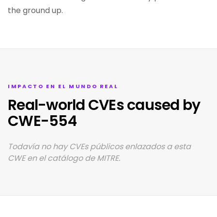
the ground up.
IMPACTO EN EL MUNDO REAL
Real-world CVEs caused by
CWE-554
Todavía no hay CVEs públicos enlazados a esta
CWE en el catálogo de MITRE.