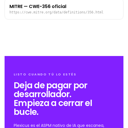
MITRE — CWE-356 oficial
https://cwe.mitre.org/data/definitions/356.html
LISTO CUANDO TÚ LO ESTÉS
Deja de pagar por
desarrollador.
Empieza a cerrar el
bucle.
Plexicus es el ASPM nativo de IA que escanea,