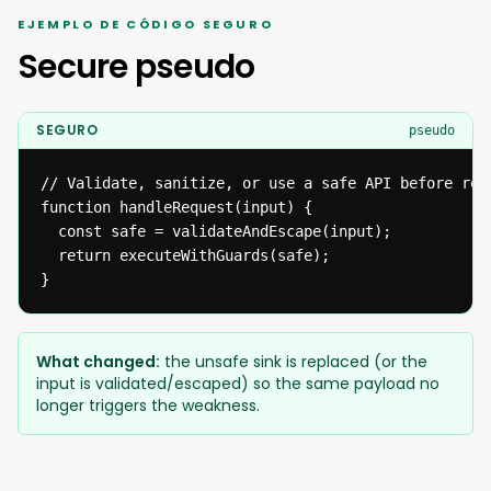
EJEMPLO DE CÓDIGO SEGURO
Secure pseudo
SEGURO
pseudo
// Validate, sanitize, or use a safe API before reac
function handleRequest(input) {

  const safe = validateAndEscape(input);

  return executeWithGuards(safe);

}
What changed:
the unsafe sink is replaced (or the
input is validated/escaped) so the same payload no
longer triggers the weakness.