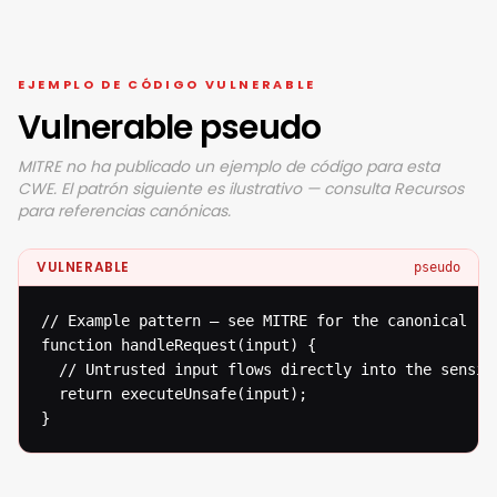
EJEMPLO DE CÓDIGO VULNERABLE
Vulnerable pseudo
MITRE no ha publicado un ejemplo de código para esta
CWE. El patrón siguiente es ilustrativo — consulta Recursos
para referencias canónicas.
VULNERABLE
pseudo
// Example pattern — see MITRE for the canonical ref
function handleRequest(input) {

  // Untrusted input flows directly into the sensiti
  return executeUnsafe(input);

}